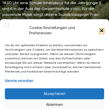
18:00 Uhr eine SchülerInnendisco für die Jahrgänge 5
und 6 in der Aula der Gesamtschule statt. Für die
passende Musik sorgt unsere Sozialpädagogin Frau
Soylu, die als DJ die Lieblingssongs der SchülerInnen
spielen wird. Die SchülerInnendisco bietet eine
Cookie-Einstellungen und
Gelegenheit für die jüngeren Jahrgänge, sich in
Präferenzen
entspannter Athmosphärezu […]
Um dir ein optimales Erlebnis zu bieten, verwenden wir
Technologien wie Cookies, um Geräteinformationen zu speichern
und/oder darauf zuzugreifen. Wenn du diesen Technologien
02053 4969 0
zustimmst, können wir Daten wie das Surfverhalten oder
eindeutige IDs auf dieser Website verarbeiten. Wenn du deine
sekretariat@waldschloesschen.schule
Einwillligung nicht erteilst oder zurückziehst, können bestimmte
Merkmale und Funktionen beeinträchtigt werden.
Über uns
Dienste verwalten
FAQ - Häufig gestellte Fragen
Akzeptieren
Impressum
Ablehnen
Datenschutzerklärung