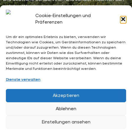
auf den Weg in ein neues Land und erlebten
unvergessliche Tage voller neuer Eindrücke,
Cookie-Einstellungen und
spannender Gespräche und kultureller
Präferenzen
Entdeckungen.Während des Aufenthalts […]
Um dir ein optimales Erlebnis zu bieten, verwenden wir
Technologien wie Cookies, um Geräteinformationen zu speichern
und/oder darauf zuzugreifen. Wenn du diesen Technologien
02053 4969 0
zustimmst, können wir Daten wie das Surfverhalten oder
eindeutige IDs auf dieser Website verarbeiten. Wenn du deine
sekretariat@waldschloesschen.schule
Einwillligung nicht erteilst oder zurückziehst, können bestimmte
Merkmale und Funktionen beeinträchtigt werden.
Über uns
Dienste verwalten
FAQ - Häufig gestellte Fragen
Akzeptieren
Impressum
Ablehnen
Datenschutzerklärung
Einstellungen ansehen
Hintergrundgrafiken:
RKW Architektur +
• Visualisierung:
Formtool
, Anton Kolev • Website-Design:
Arne Hupe