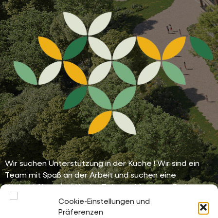
Wir suchen Unterstützung in der Küche ! Wir sind ein
Team mit Spaß an der Arbeit und suchen eine
Küchenhilfe m/w/d in der Zeit von Montag – Freitag
von 12.00 – 15.00 Uhr . Des Weiteren suchen wir einen
Cookie-Einstellungen und
Koch m/w/d . Arbeitszeit Montag – Freitag von 06.00 –
Präferenzen