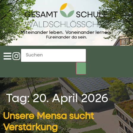
Miteinander leben.
Voneinander lernen.
Füreinander da sein.
Tag:
20. April 2026
Unsere Mensa sucht
Verstärkung