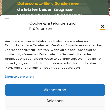
Datenschutz-IServ_Schülerinnen
die letzten beiden Zeugnisse
Stammbuch oder Geburtsurkunde
Sorgerechtsnachweis
Cookie-Einstellungen und
Präferenzen
Um dir ein optimales Erlebnis zu bieten, verwenden wir
Technologien wie Cookies, um Geräteinformationen zu speichern
und/oder darauf zuzugreifen. Wenn du diesen Technologien
02053 4969 0
zustimmst, können wir Daten wie das Surfverhalten oder
eindeutige IDs auf dieser Website verarbeiten. Wenn du deine
sekretariat@waldschloesschen.schule
Einwillligung nicht erteilst oder zurückziehst, können bestimmte
Merkmale und Funktionen beeinträchtigt werden.
Über uns
Dienste verwalten
FAQ - Häufig gestellte Fragen
Akzeptieren
Impressum
Ablehnen
Datenschutzerklärung