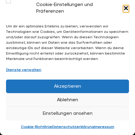
Cookie-Einstellungen und
sekretariat@waldschloesschen.schule
Präferenzen
Um dir ein optimales Erlebnis zu bieten, verwenden wir
Über uns
Technologien wie Cookies, um Geräteinformationen zu speichern
FAQ - Häufig gestellte Fragen
und/oder darauf zuzugreifen. Wenn du diesen Technologien
zustimmst, können wir Daten wie das Surfverhalten oder
Impressum
eindeutige IDs auf dieser Website verarbeiten. Wenn du deine
Einwillligung nicht erteilst oder zurückziehst, können bestimmte
Datenschutzerklärung
Merkmale und Funktionen beeinträchtigt werden.
Dienste verwalten
Hintergrundgrafiken:
RKW Architektur +
• Visualisierung:
Formtool
, Anton Kolev • Website-Design:
Arne Hupe
(
arne.hupe@gmx.de
)
Akzeptieren
Ablehnen
Einstellungen ansehen
Cookie-Richtlinie
Datenschutzerklärung
Impressum