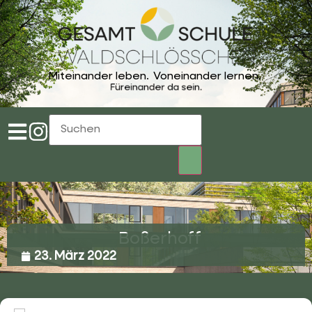
Miteinander leben.
Voneinander lernen.
Füreinander da sein.
Boßerhoff
23. März 2022
02053 4969 0