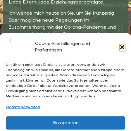
Liebe Eltern, liebe Erziehungsberechtigte,
ich wende mich heute an Sie, um Sie frühzeitig
über mögliche neue Regelungen im
Zusammenhang mit der Corona-Pandemie und
den aktuell diskutierten Energiesparmaßnahmen
in Schulen zu informieren. Lesen Sie
hier
weiter.
Cookie-Einstellungen und
Präferenzen
Um dir ein optimales Erlebnis zu bieten, verwenden wir
Technologien wie Cookies, um Geräteinformationen zu speichern
und/oder darauf zuzugreifen. Wenn du diesen Technologien
02053 4969 0
zustimmst, können wir Daten wie das Surfverhalten oder
eindeutige IDs auf dieser Website verarbeiten. Wenn du deine
sekretariat@waldschloesschen.schule
Einwillligung nicht erteilst oder zurückziehst, können bestimmte
Merkmale und Funktionen beeinträchtigt werden.
Über uns
Dienste verwalten
FAQ - Häufig gestellte Fragen
Akzeptieren
Impressum