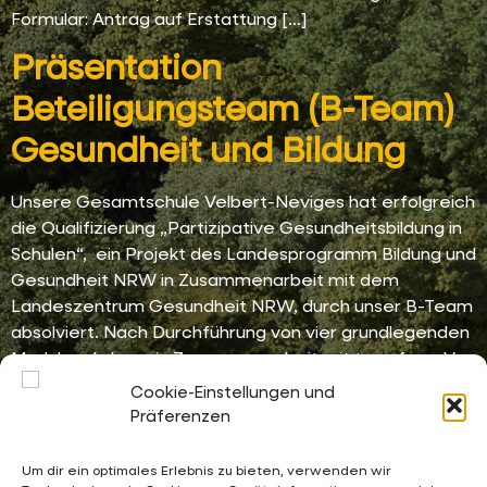
Formular: Antrag auf Erstattung […]
Präsentation
Beteiligungsteam (B-Team)
Gesundheit und Bildung
Unsere Gesamtschule Velbert-Neviges hat erfolgreich
die Qualifizierung „Partizipative Gesundheitsbildung in
Schulen“, ein Projekt des Landesprogramm Bildung und
Gesundheit NRW in Zusammenarbeit mit dem
Landeszentrum Gesundheit NRW, durch unser B-Team
absolviert. Nach Durchführung von vier grundlegenden
Modulworkshops in Zusammenarbeit mit transfer e.V.
sowie mit dem B-Team der Peter-Ustinov-
Cookie-Einstellungen und
Gesamtschule Monheim, konnte unser B-Team,
Präferenzen
bestehend aus acht Schülerinnen […]
Um dir ein optimales Erlebnis zu bieten, verwenden wir