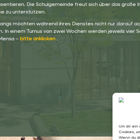
tieren. Die Schulgemeinde freut sich über das große Inte
 zu unterstützen.
rgangs möchten während ihres Dienstes nicht nur darauf 
. In einem Turnus von zwei Wochen werden jeweils vier S
 Mensa –
bitte anklicke
n
.
Um dir ein
Cookies, u
Wenn du di