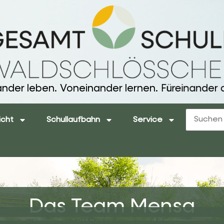
ander leben.
Voneinander lernen.
Füreinander d
icht
Schullaufbahn
Service
Das Team Mensa