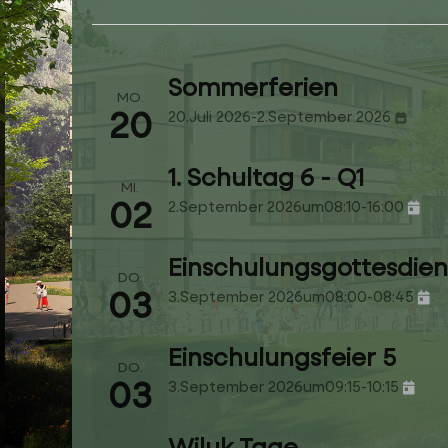
Sommerferien
MO.
20
20.Juli 2026
-
2.September 2026
1. Schultag 6 - Q1
MI.
02
2.September 2026
um
08:10
-
16:00
Einschulungsgottesdien
DO.
03
3.September 2026
um
08:00
-
08:45
Einschulungsfeier 5
DO.
03
3.September 2026
um
09:15
-
10:15