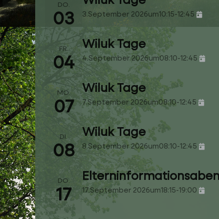
Wiluk Tage
DO.
03
3.September 2026
um
10:15
-
12:45
Wiluk Tage
FR.
04
4.September 2026
um
08:10
-
12:45
Wiluk Tage
MO.
07
7.September 2026
um
08:10
-
12:45
Wiluk Tage
DI.
08
8.September 2026
um
08:10
-
12:45
Elterninformationsaben
DO.
17
17.September 2026
um
18:15
-
19:00