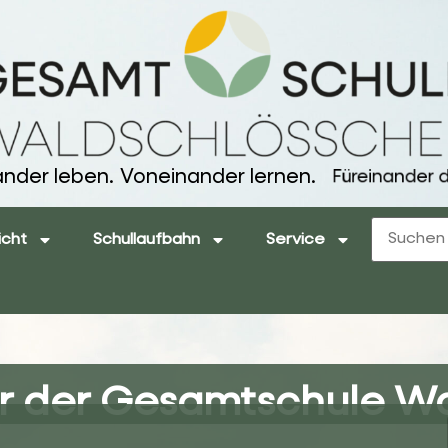
ander leben.
Voneinander lernen.
Füreinander d
icht
Schullaufbahn
Service
r der Gesamtschule W