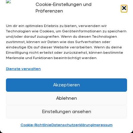
Cookie-Einstellungen und
sekretariat@waldschloesschen.schule
Präferenzen
Um dir ein optimales Erlebnis zu bieten, verwenden wir
Über uns
Technologien wie Cookies, um Geräteinformationen zu speichern
FAQ - Häufig gestellte Fragen
und/oder darauf zuzugreifen. Wenn du diesen Technologien
zustimmst, können wir Daten wie das Surfverhalten oder
Impressum
eindeutige IDs auf dieser Website verarbeiten. Wenn du deine
Einwillligung nicht erteilst oder zurückziehst, können bestimmte
Datenschutzerklärung
Merkmale und Funktionen beeinträchtigt werden.
Dienste verwalten
Hintergrundgrafiken:
RKW Architektur +
• Visualisierung:
Formtool
, Anton Kolev • Website-Design:
Arne Hupe
(
arne.hupe@gmx.de
)
Akzeptieren
Ablehnen
Einstellungen ansehen
Cookie-Richtlinie
Datenschutzerklärung
Impressum