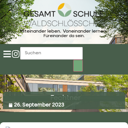
Miteinander leben.
Voneinander lernen.
Füreinander da sein.
Fechtner
26. September 2023
02053 4969 0