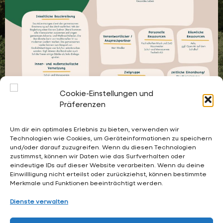
Cookie-Einstellungen und
Präferenzen
Um dir ein optimales Erlebnis zu bieten, verwenden wir
Technologien wie Cookies, um Geräteinformationen zu speichern
und/oder darauf zuzugreifen. Wenn du diesen Technologien
02053 4969 0
zustimmst, können wir Daten wie das Surfverhalten oder
eindeutige IDs auf dieser Website verarbeiten. Wenn du deine
sekretariat@waldschloesschen.schule
Einwillligung nicht erteilst oder zurückziehst, können bestimmte
Merkmale und Funktionen beeinträchtigt werden.
Über uns
Dienste verwalten
FAQ - Häufig gestellte Fragen