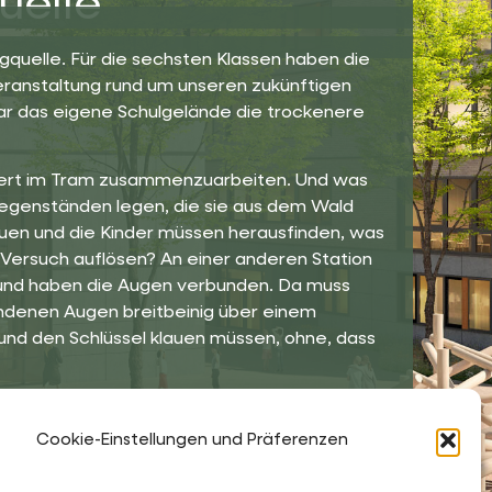
uelle
quelle. Für die sechsten Klassen haben die
Veranstaltung rund um unseren zukünftigen
war das eigene Schulgelände die trockenere
ordert im Tram zusammenzuarbeiten. Und was
16 Gegenständen legen, die sie aus dem Wald
uen und die Kinder müssen herausfinden, was
 Versuch auflösen? An einer anderen Station
nd haben die Augen verbunden. Da muss
undenen Augen breitbeinig über einem
 und den Schlüssel klauen müssen, ohne, dass
So lernen sich die Klassen untereinander ein
ng mit ihrem zukünftigen Klientel sammeln.
Cookie-Einstellungen und Präferenzen
d und werden morgen wiederkommen, um ihre