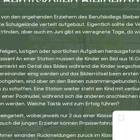
Berufskolleg Bleibergq
on den angehenden Erziehern des Berufskollegs Bleiberg
 Schulgelände verteilt aufgebaut. Eigentlich sollte die 
ttfinden, aber auch im Juni gibt es verregnete Tage, da 
iffeligen, lustigen oder sportlichen Aufgaben herausgef
n lassen! An einer Station müssen die Kinder ein Bild aus 
merkt ein Detail des Bildes während die Kinder wegscha
tereinander einig werden und das Bilderrätsel beim ersten
ochgehen, sind aber an den Beinen zusammengebunden u
zu schaffen. Eine Station weiter steht ein Kind mit verb
t einer Poolnudel, während sich die anderen anschleichen
en werden. Welche Taktik wird zum Erfolg führen?
 eingeteilt, wobei jeweils nur 2 aus einer Klasse kommen. 
 auch die jungen Erzieher können Praxiserfahrung im Umga
ehmer einander Rückmeldungen zurück im Klassenverban