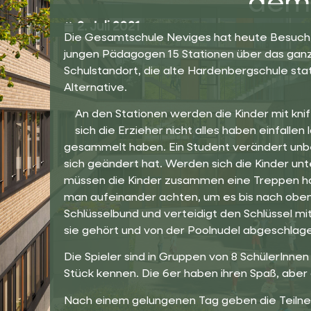
dem 
2. Juli 2021
Die Gesamtschule Neviges hat heute Besuch v
jungen Pädagogen 15 Stationen über das ganze
Schulstandort, die alte Hardenbergschule sta
Alternative.
An den Stationen werden die Kinder mit kn
sich die Erzieher nicht alles haben einfalle
gesammelt haben. Ein Student verändert unbe
sich geändert hat. Werden sich die Kinder un
müssen die Kinder zusammen eine Treppen h
man aufeinander achten, um es bis nach oben 
Schlüsselbund und verteidigt den Schlüssel mi
sie gehört und von der Poolnudel abgeschlag
Die Spieler sind in Gruppen von 8 SchülerInnen
Stück kennen. Die 6er haben ihren Spaß, aber
Nach einem gelungenen Tag geben die Teiln