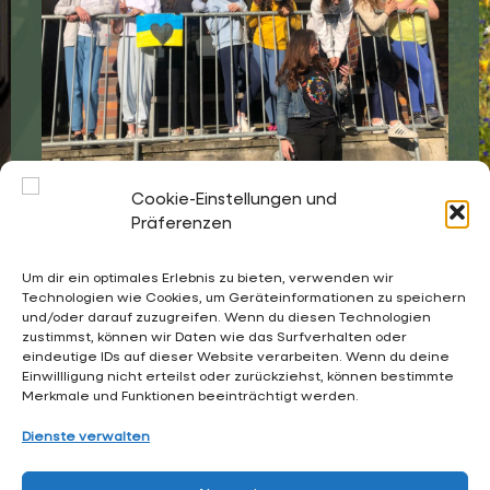
Cookie-Einstellungen und
Unterstützung für die Läufer*innen
Präferenzen
Um dir ein optimales Erlebnis zu bieten, verwenden wir
Technologien wie Cookies, um Geräteinformationen zu speichern
und/oder darauf zuzugreifen. Wenn du diesen Technologien
02053 4969 0
zustimmst, können wir Daten wie das Surfverhalten oder
eindeutige IDs auf dieser Website verarbeiten. Wenn du deine
sekretariat@waldschloesschen.schule
Einwillligung nicht erteilst oder zurückziehst, können bestimmte
Merkmale und Funktionen beeinträchtigt werden.
Über uns
Dienste verwalten
FAQ - Häufig gestellte Fragen