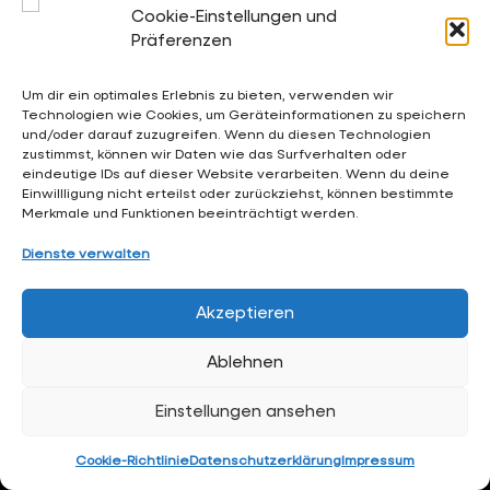
Cookie-Einstellungen und
sekretariat@waldschloesschen.schule
Präferenzen
Um dir ein optimales Erlebnis zu bieten, verwenden wir
Über uns
Technologien wie Cookies, um Geräteinformationen zu speichern
FAQ - Häufig gestellte Fragen
und/oder darauf zuzugreifen. Wenn du diesen Technologien
zustimmst, können wir Daten wie das Surfverhalten oder
Impressum
eindeutige IDs auf dieser Website verarbeiten. Wenn du deine
Einwillligung nicht erteilst oder zurückziehst, können bestimmte
Datenschutzerklärung
Merkmale und Funktionen beeinträchtigt werden.
Dienste verwalten
Hintergrundgrafiken:
RKW Architektur +
• Visualisierung:
Formtool
, Anton Kolev • Website-Design:
Arne Hupe
(
arne.hupe@gmx.de
)
Akzeptieren
Ablehnen
Einstellungen ansehen
Cookie-Richtlinie
Datenschutzerklärung
Impressum