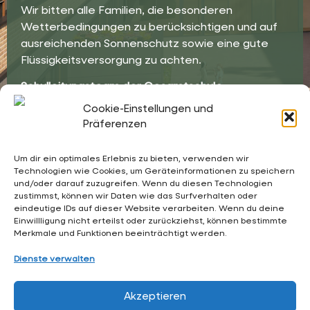
Wir bitten alle Familien, die besonderen
Wetterbedingungen zu berücksichtigen und auf
ausreichenden Sonnenschutz sowie eine gute
Flüssigkeitsversorgung zu achten.
Schulleitung
steam
der Gesamtschule
Waldschlösschen
Cookie-Einstellungen und
Präferenzen
Um dir ein optimales Erlebnis zu bieten, verwenden wir
Technologien wie Cookies, um Geräteinformationen zu speichern
und/oder darauf zuzugreifen. Wenn du diesen Technologien
02053 4969 0
zustimmst, können wir Daten wie das Surfverhalten oder
eindeutige IDs auf dieser Website verarbeiten. Wenn du deine
sekretariat@waldschloesschen.schule
Einwillligung nicht erteilst oder zurückziehst, können bestimmte
Merkmale und Funktionen beeinträchtigt werden.
Über uns
Dienste verwalten
FAQ - Häufig gestellte Fragen
Akzeptieren
Impressum