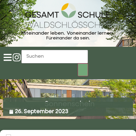
Miteinander leben.
Voneinander lernen.
Füreinander da sein.
Sonnenschein
26. September 2023
02053 4969 0