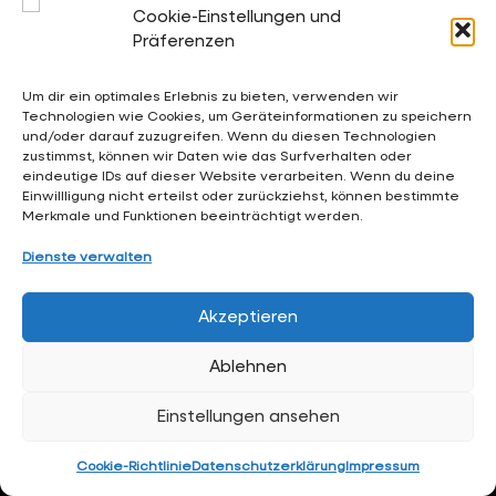
Cookie-Einstellungen und
sekretariat@waldschloesschen.schule
Präferenzen
Um dir ein optimales Erlebnis zu bieten, verwenden wir
Über uns
Technologien wie Cookies, um Geräteinformationen zu speichern
FAQ - Häufig gestellte Fragen
und/oder darauf zuzugreifen. Wenn du diesen Technologien
zustimmst, können wir Daten wie das Surfverhalten oder
Impressum
eindeutige IDs auf dieser Website verarbeiten. Wenn du deine
Einwillligung nicht erteilst oder zurückziehst, können bestimmte
Datenschutzerklärung
Merkmale und Funktionen beeinträchtigt werden.
Dienste verwalten
Hintergrundgrafiken:
RKW Architektur +
• Visualisierung:
Formtool
, Anton Kolev • Website-Design:
Arne Hupe
(
arne.hupe@gmx.de
)
Akzeptieren
Ablehnen
Einstellungen ansehen
Cookie-Richtlinie
Datenschutzerklärung
Impressum