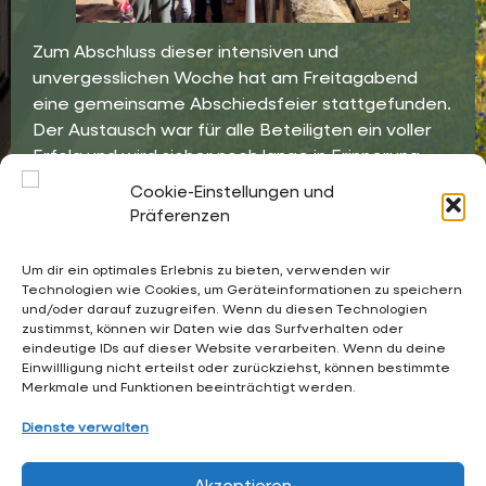
Zum Abschluss dieser intensiven und
unvergesslichen Woche hat am Freitagabend
eine gemeinsame Abschiedsfeier stattgefunden.
Der Austausch war für alle Beteiligten ein voller
Erfolg und wird sicher noch lange in Erinnerung
bleiben.
Cookie-Einstellungen und
Präferenzen
Um dir ein optimales Erlebnis zu bieten, verwenden wir
Technologien wie Cookies, um Geräteinformationen zu speichern
und/oder darauf zuzugreifen. Wenn du diesen Technologien
02053 4969 0
zustimmst, können wir Daten wie das Surfverhalten oder
eindeutige IDs auf dieser Website verarbeiten. Wenn du deine
sekretariat@waldschloesschen.schule
Einwillligung nicht erteilst oder zurückziehst, können bestimmte
Merkmale und Funktionen beeinträchtigt werden.
Über uns
Dienste verwalten
FAQ - Häufig gestellte Fragen