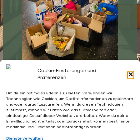
Herzlichen Dank an alle, die sich beteiligt haben.
Cookie-Einstellungen und
Präferenzen
Um dir ein optimales Erlebnis zu bieten, verwenden wir
Technologien wie Cookies, um Geräteinformationen zu speichern
und/oder darauf zuzugreifen. Wenn du diesen Technologien
02053 4969 0
zustimmst, können wir Daten wie das Surfverhalten oder
eindeutige IDs auf dieser Website verarbeiten. Wenn du deine
sekretariat@waldschloesschen.schule
Einwillligung nicht erteilst oder zurückziehst, können bestimmte
Merkmale und Funktionen beeinträchtigt werden.
Über uns
Dienste verwalten