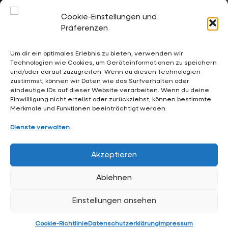
21.September 2026
Zeit:
Cookie-Einstellungen und
18:30
-
19:00
Präferenzen
Kalender:
Terminkalender der Gesamtschule Waldschlösschen
Um dir ein optimales Erlebnis zu bieten, verwenden wir
Technologien wie Cookies, um Geräteinformationen zu speichern
und/oder darauf zuzugreifen. Wenn du diesen Technologien
02053 4969 0
zustimmst, können wir Daten wie das Surfverhalten oder
eindeutige IDs auf dieser Website verarbeiten. Wenn du deine
sekretariat@waldschloesschen.schule
Einwillligung nicht erteilst oder zurückziehst, können bestimmte
Merkmale und Funktionen beeinträchtigt werden.
Über uns
Dienste verwalten
FAQ - Häufig gestellte Fragen
Akzeptieren
Impressum
Ablehnen
Datenschutzerklärung
Einstellungen ansehen
Hintergrundgrafiken:
RKW Architektur +
• Visualisierung:
Formtool
, Anton Kolev • Website-Design:
Arne Hupe
Cookie-Richtlinie
Datenschutzerklärung
Impressum
(
arne.hupe@gmx.de
)