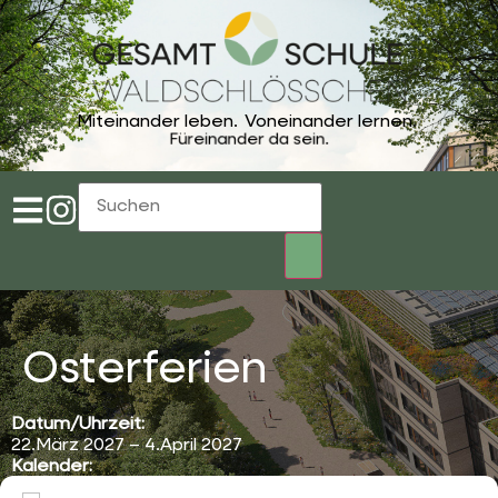
Miteinander leben.
Voneinander lernen.
Füreinander da sein.
Osterferien
Datum/Uhrzeit:
22.März 2027 – 4.April 2027
Kalender:
Terminkalender der Gesamtschule Waldschlösschen