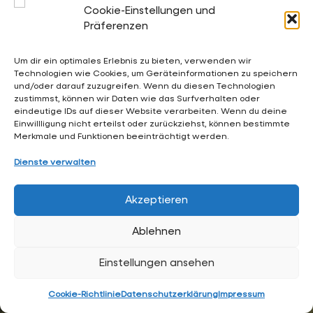
Cookie-Einstellungen und
Präferenzen
02053 4969 0
Um dir ein optimales Erlebnis zu bieten, verwenden wir
sekretariat@waldschloesschen.schule
Technologien wie Cookies, um Geräteinformationen zu speichern
und/oder darauf zuzugreifen. Wenn du diesen Technologien
zustimmst, können wir Daten wie das Surfverhalten oder
eindeutige IDs auf dieser Website verarbeiten. Wenn du deine
Über uns
Einwillligung nicht erteilst oder zurückziehst, können bestimmte
FAQ - Häufig gestellte Fragen
Merkmale und Funktionen beeinträchtigt werden.
Impressum
Dienste verwalten
Datenschutzerklärung
Akzeptieren
Hintergrundgrafiken:
RKW Architektur +
• Visualisierung:
Ablehnen
Formtool
, Anton Kolev • Website-Design:
Arne Hupe
(
arne.hupe@gmx.de
)
Einstellungen ansehen
Cookie-Richtlinie
Datenschutzerklärung
Impressum