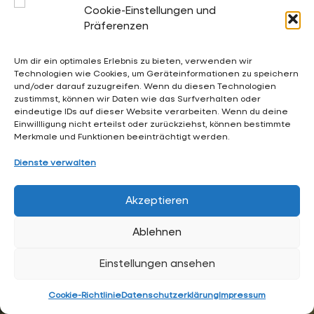
Cookie-Einstellungen und
Präferenzen
02053 4969 0
Um dir ein optimales Erlebnis zu bieten, verwenden wir
sekretariat@waldschloesschen.schule
Technologien wie Cookies, um Geräteinformationen zu speichern
und/oder darauf zuzugreifen. Wenn du diesen Technologien
zustimmst, können wir Daten wie das Surfverhalten oder
eindeutige IDs auf dieser Website verarbeiten. Wenn du deine
Über uns
Einwillligung nicht erteilst oder zurückziehst, können bestimmte
FAQ - Häufig gestellte Fragen
Merkmale und Funktionen beeinträchtigt werden.
Impressum
Dienste verwalten
Datenschutzerklärung
Akzeptieren
Hintergrundgrafiken:
RKW Architektur +
• Visualisierung:
Ablehnen
Formtool
, Anton Kolev • Website-Design:
Arne Hupe
(
arne.hupe@gmx.de
)
Einstellungen ansehen
Cookie-Richtlinie
Datenschutzerklärung
Impressum