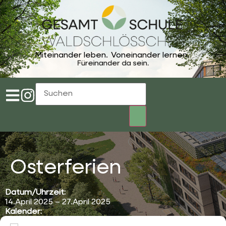
Miteinander leben.
Voneinander lernen.
Füreinander da sein.
Osterferien
Datum/Uhrzeit:
14.April 2025 – 27.April 2025
Kalender:
Terminkalender der Gesamtschule Waldschlösschen