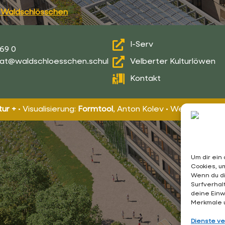
 Waldschlösschen
I-Serv
69 0
iat@waldschloesschen.schul
Velberter Kulturlöwen
Kontakt
ur +
• Visualisierung:
Formtool
, Anton Kolev • Website-Desi
Um dir ein
Cookies, u
Wenn du di
Surfverhal
deine Einw
Merkmale u
Dienste v