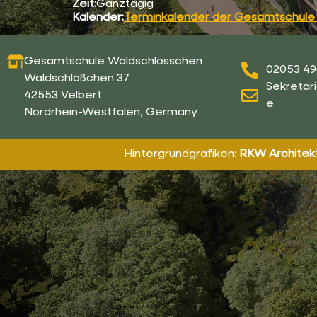
Zeit:
Ganztägig
Kalender:
Terminkalender der Gesamtschule
Gesamtschule Waldschlösschen
02053 49
Waldschlößchen 37
Sekretar
42553 Velbert
e
Nordrhein-Westfalen, Germany
Hintergrundgrafiken:
RKW Architekt