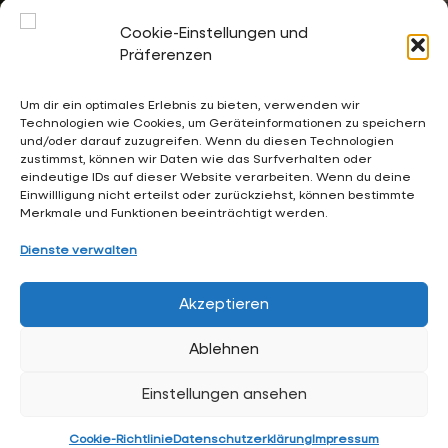
9.Oktober 2026
Zeit:
Cookie-Einstellungen und
08:10
-
13:50
Präferenzen
Kalender:
Terminkalender der Gesamtschule Waldschlösschen
Um dir ein optimales Erlebnis zu bieten, verwenden wir
Technologien wie Cookies, um Geräteinformationen zu speichern
und/oder darauf zuzugreifen. Wenn du diesen Technologien
02053 4969 0
zustimmst, können wir Daten wie das Surfverhalten oder
eindeutige IDs auf dieser Website verarbeiten. Wenn du deine
sekretariat@waldschloesschen.schule
Einwillligung nicht erteilst oder zurückziehst, können bestimmte
Merkmale und Funktionen beeinträchtigt werden.
Über uns
Dienste verwalten
FAQ - Häufig gestellte Fragen
Akzeptieren
Impressum
Ablehnen
Datenschutzerklärung
Einstellungen ansehen
Hintergrundgrafiken:
RKW Architektur +
• Visualisierung:
Formtool
, Anton Kolev • Website-Design:
Arne Hupe
Cookie-Richtlinie
Datenschutzerklärung
Impressum
(
arne.hupe@gmx.de
)