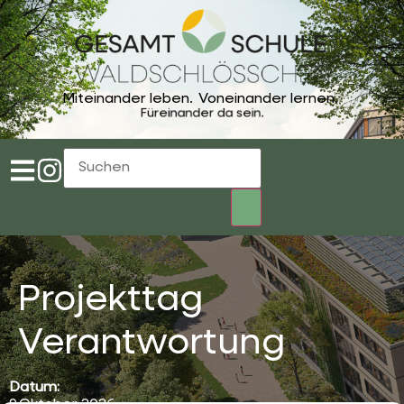
Miteinander leben.
Voneinander lernen.
Füreinander da sein.
Projekttag
Verantwortung
Datum: