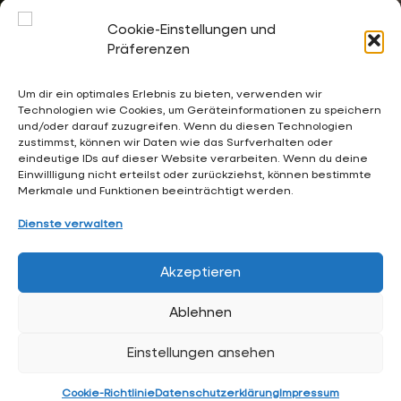
10.Oktober 2026
Zeit:
Cookie-Einstellungen und
10:00
-
13:00
Präferenzen
Kalender:
Terminkalender der Gesamtschule Waldschlösschen
Um dir ein optimales Erlebnis zu bieten, verwenden wir
Technologien wie Cookies, um Geräteinformationen zu speichern
und/oder darauf zuzugreifen. Wenn du diesen Technologien
02053 4969 0
zustimmst, können wir Daten wie das Surfverhalten oder
eindeutige IDs auf dieser Website verarbeiten. Wenn du deine
sekretariat@waldschloesschen.schule
Einwillligung nicht erteilst oder zurückziehst, können bestimmte
Merkmale und Funktionen beeinträchtigt werden.
Über uns
Dienste verwalten
FAQ - Häufig gestellte Fragen
Akzeptieren
Impressum
Ablehnen
Datenschutzerklärung
Einstellungen ansehen
Hintergrundgrafiken:
RKW Architektur +
• Visualisierung:
Formtool
, Anton Kolev • Website-Design:
Arne Hupe
Cookie-Richtlinie
Datenschutzerklärung
Impressum
(
arne.hupe@gmx.de
)