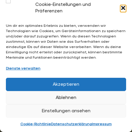
Kalender:
Cookie-Einstellungen und
Terminkalender der Gesamtschule Waldschlösschen
Präferenzen
Um dir ein optimales Erlebnis zu bieten, verwenden wir
Technologien wie Cookies, um Geräteinformationen zu speichern
02053 4969 0
und/oder darauf zuzugreifen. Wenn du diesen Technologien
sekretariat@waldschloesschen.schule
zustimmst, können wir Daten wie das Surfverhalten oder
eindeutige IDs auf dieser Website verarbeiten. Wenn du deine
Einwillligung nicht erteilst oder zurückziehst, können bestimmte
Merkmale und Funktionen beeinträchtigt werden.
Über uns
Dienste verwalten
FAQ - Häufig gestellte Fragen
Impressum
Akzeptieren
Datenschutzerklärung
Ablehnen
Hintergrundgrafiken:
RKW Architektur +
• Visualisierung:
Formtool
, Anton Kolev • Website-Design:
Arne Hupe
Einstellungen ansehen
(
arne.hupe@gmx.de
)
Cookie-Richtlinie
Datenschutzerklärung
Impressum