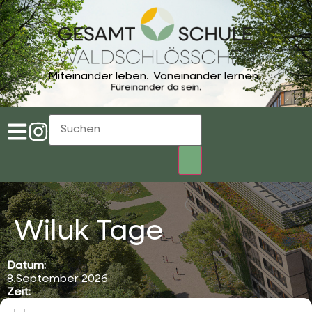
Miteinander leben.
Voneinander lernen.
Füreinander da sein.
Wiluk Tage
Datum:
8.September 2026
Zeit:
08:10
-
12:45