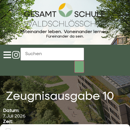
Miteinander leben.
Voneinander lernen.
Füreinander da sein.
Zeugnisausgabe 10
Datum:
7.Juli 2026
Zeit:
14:30
-
16:30