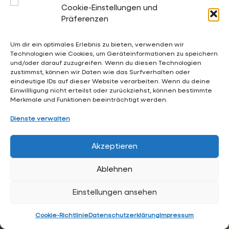
Kalender:
Cookie-Einstellungen und
Terminkalender der Gesamtschule Waldschlösschen
Präferenzen
Um dir ein optimales Erlebnis zu bieten, verwenden wir
Technologien wie Cookies, um Geräteinformationen zu speichern
02053 4969 0
und/oder darauf zuzugreifen. Wenn du diesen Technologien
sekretariat@waldschloesschen.schule
zustimmst, können wir Daten wie das Surfverhalten oder
eindeutige IDs auf dieser Website verarbeiten. Wenn du deine
Einwillligung nicht erteilst oder zurückziehst, können bestimmte
Merkmale und Funktionen beeinträchtigt werden.
Über uns
Dienste verwalten
FAQ - Häufig gestellte Fragen
Impressum
Akzeptieren
Datenschutzerklärung
Ablehnen
Hintergrundgrafiken:
RKW Architektur +
• Visualisierung:
Formtool
, Anton Kolev • Website-Design:
Arne Hupe
Einstellungen ansehen
(
arne.hupe@gmx.de
)
Cookie-Richtlinie
Datenschutzerklärung
Impressum