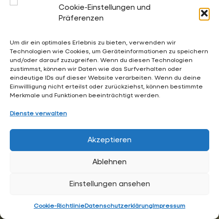
Kalender:
Cookie-Einstellungen und
Terminkalender der Gesamtschule Waldschlösschen
Präferenzen
Um dir ein optimales Erlebnis zu bieten, verwenden wir
Technologien wie Cookies, um Geräteinformationen zu speichern
02053 4969 0
und/oder darauf zuzugreifen. Wenn du diesen Technologien
zustimmst, können wir Daten wie das Surfverhalten oder
sekretariat@waldschloesschen.schule
eindeutige IDs auf dieser Website verarbeiten. Wenn du deine
Einwillligung nicht erteilst oder zurückziehst, können bestimmte
Merkmale und Funktionen beeinträchtigt werden.
Über uns
Dienste verwalten
FAQ - Häufig gestellte Fragen
Impressum
Akzeptieren
Datenschutzerklärung
Ablehnen
Hintergrundgrafiken:
RKW Architektur +
• Visualisierung:
Formtool
, Anton Kolev • Website-Design:
Arne Hupe
Einstellungen ansehen
(
arne.hupe@gmx.de
)
Cookie-Richtlinie
Datenschutzerklärung
Impressum